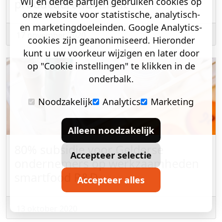
Wij en derde partijen gebruiken cookies op
productierendement
onze website voor statistische, analytisch-
en marketingdoeleinden. Google Analytics-
17 november 2020
cookies zijn geanonimiseerd. Hieronder
kunt u uw voorkeur wijzigen en later door
op "Cookie instellingen" te klikken in de
onderbalk.
Noodzakelijk
Analytics
Marketing
Alleen noodzakelijk
80% subsidie voor Gelderse
Accepteer selectie
ondernemers op werkzaamheden
smartfood R&D
Accepteer alles
13 oktober 2020