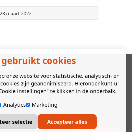
28 maart 2022
 gebruikt cookies
ontact
p onze website voor statistische, analytisch- en
artfood Technology BV
cookies zijn geanonimiseerd. Hieronder kunt u
rkstraat 3a | 6671 AN Zetten | Nederland
ookie instellingen" te klikken in de onderbalk.
fo@smart-food.nl
1 488 42 23 46
Analytics
Marketing
teer selectie
Accepteer alles
Contact opnemen
mie