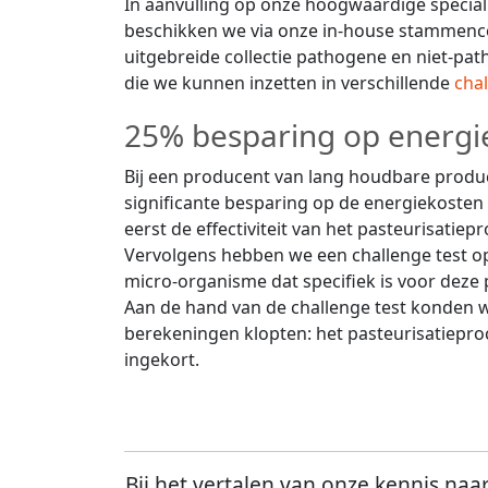
In aanvulling op onze hoogwaardige special
beschikken we via onze in-house stammenco
uitgebreide collectie pathogene en niet-p
die we kunnen inzetten in verschillende
chal
25% besparing op energi
Bij een producent van lang houdbare prod
significante besparing op de energiekosten 
eerst de effectiviteit van het pasteurisatiep
Vervolgens hebben we een challenge test o
micro-organisme dat specifiek is voor deze
Aan de hand van de challenge test konden 
berekeningen klopten: het pasteurisatiepr
ingekort.
Bij het vertalen van onze kennis naa