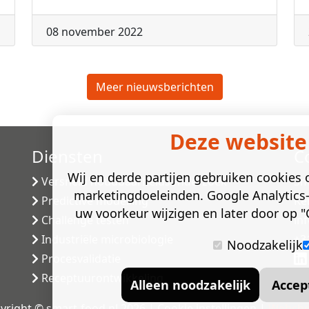
08 november 2022
Meer nieuwsberichten
Deze website
Diensten
C
Wij en derde partijen gebruiken cookies o
Versneld houdbaarheidsonderzoek
Sm
marketingdoeleinden. Google Analytics-
Predictive modelling
Ke
uw voorkeur wijzigen en later door op "C
Challenge testen
in
Industriële microbiologie
+3
Noodzakelijk
Procesvalidatie
Receptuurontwikkeling
Alleen noodzakelijk
Accep
yright © smart-food.nl 2026 |
Cookie instellingen
|
Webche