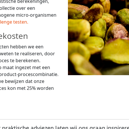
istische berekeningen,
llectie over een
athogene micro-organismen
lenge testen.
ekosten
ucten hebben we een
weten te realiseren, door
roces te berekenen.
p maat ingezet met een
 product-procescombinatie.
we bewijzen dat onze
oces kon met 25% worden
r praktische adviezen laten wij ons graag inspire