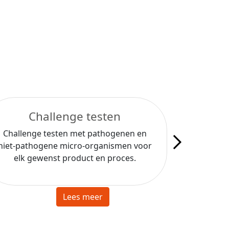
Challenge testen
Indust
Challenge testen met pathogenen en
In-ho
niet-pathogene micro-organismen voor
microbiol
elk gewenst product en proces.
indu
Lees meer