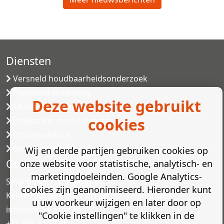
Diensten
Versneld houdbaarheidsonderzoek
Predictive modelling
Deze website gebruikt
Challenge testen
cookies
Industriële microbiologie
Procesvalidatie
Receptuurontwikkeling
Wij en derde partijen gebruiken cookies op
Contact
onze website voor statistische, analytisch- en
marketingdoeleinden. Google Analytics-
Smartfood Technology BV
cookies zijn geanonimiseerd. Hieronder kunt
Kerkstraat 3a | 6671 AN Zetten | Nederland
u uw voorkeur wijzigen en later door op
info@smart-food.nl
"Cookie instellingen" te klikken in de
+31 488 42 23 46