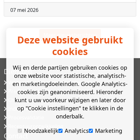
07 mei 2026
Meer nieuwsberichten
Deze website gebruikt
cookies
Wij en derde partijen gebruiken cookies op
Diensten
onze website voor statistische, analytisch-
Versneld houdbaarheidsonderzoek
en marketingdoeleinden. Google Analytics-
Predictive modelling
cookies zijn geanonimiseerd. Hieronder
kunt u uw voorkeur wijzigen en later door
Challenge testen
op "Cookie instellingen" te klikken in de
Industriële microbiologie
onderbalk.
Procesvalidatie
Receptuurontwikkeling
Noodzakelijk
Analytics
Marketing
Contact