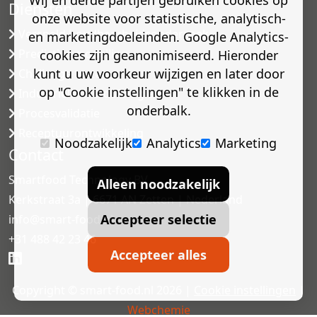
Wij en derde partijen gebruiken cookies op
Diensten
onze website voor statistische, analytisch-
Versneld houdbaarheidsonderzoek
en marketingdoeleinden. Google Analytics-
Predictive modelling
cookies zijn geanonimiseerd. Hieronder
kunt u uw voorkeur wijzigen en later door
Challenge testen
op "Cookie instellingen" te klikken in de
Industriële microbiologie
onderbalk.
Procesvalidatie
Receptuurontwikkeling
Noodzakelijk
Analytics
Marketing
Contact
Smartfood Technology BV
Alleen noodzakelijk
Kerkstraat 3a | 6671 AN Zetten | Nederland
Accepteer selectie
info@smart-food.nl
+31 488 42 23 46
Accepteer alles
Copyright © smart-food.nl 2026 |
Cookie instellingen
|
Webchemie