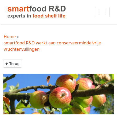
Home
smartfood R&D werkt aan conserveermiddelvrije
vruchtenvullingen
Terug