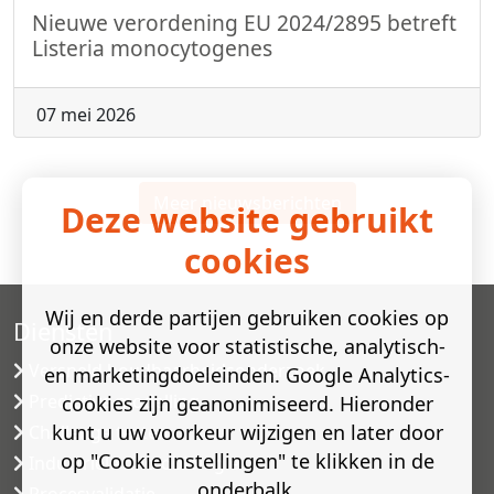
Nieuwe verordening EU 2024/2895 betreft
Listeria monocytogenes
07 mei 2026
Meer nieuwsberichten
Deze website gebruikt
cookies
Wij en derde partijen gebruiken cookies op
Diensten
onze website voor statistische, analytisch-
Versneld houdbaarheidsonderzoek
en marketingdoeleinden. Google Analytics-
Predictive modelling
cookies zijn geanonimiseerd. Hieronder
kunt u uw voorkeur wijzigen en later door
Challenge testen
op "Cookie instellingen" te klikken in de
Industriële microbiologie
onderbalk.