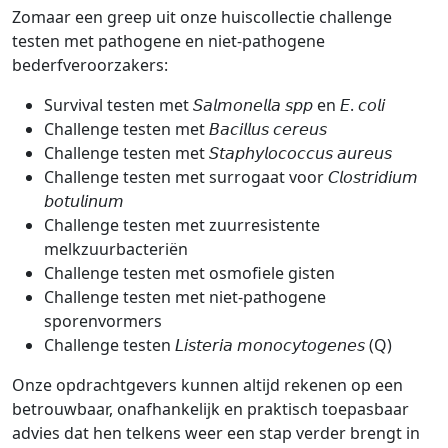
Zomaar een greep uit onze huiscollectie challenge
testen met pathogene en niet-pathogene
bederfveroorzakers:
Survival testen met 𝘚𝘢𝘭𝘮𝘰𝘯𝘦𝘭𝘭𝘢 𝘴𝘱𝘱 en 𝘌. 𝘤𝘰𝘭𝘪
Challenge testen met 𝘉𝘢𝘤𝘪𝘭𝘭𝘶𝘴 𝘤𝘦𝘳𝘦𝘶𝘴
Challenge testen met 𝘚𝘵𝘢𝘱𝘩𝘺𝘭𝘰𝘤𝘰𝘤𝘤𝘶𝘴 𝘢𝘶𝘳𝘦𝘶𝘴
Challenge testen met surrogaat voor 𝘊𝘭𝘰𝘴𝘵𝘳𝘪𝘥𝘪𝘶𝘮
𝘣𝘰𝘵𝘶𝘭𝘪𝘯𝘶𝘮
Challenge testen met zuurresistente
melkzuurbacteriën
Challenge testen met osmofiele gisten
Challenge testen met niet-pathogene
sporenvormers
Challenge testen 𝘓𝘪𝘴𝘵𝘦𝘳𝘪𝘢 𝘮𝘰𝘯𝘰𝘤𝘺𝘵𝘰𝘨𝘦𝘯𝘦𝘴 (Q)
Onze opdrachtgevers kunnen altijd rekenen op een
betrouwbaar, onafhankelijk en praktisch toepasbaar
advies dat hen telkens weer een stap verder brengt in