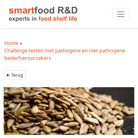
Home
Challenge testen met pathogene en niet-pathogene
bederfveroorzakers
Terug