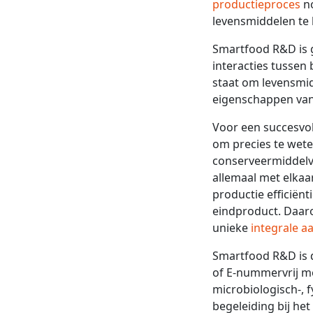
productieproces
no
levensmiddelen te
Smartfood R&D is 
interacties tussen
staat om levensmi
eigenschappen van
Voor een succesvol
om precies te wete
conserveermiddelv
allemaal met elkaa
productie efficiën
eindproduct. Daar
unieke
integrale a
Smartfood R&D is d
of E-nummervrij mo
microbiologisch-,
begeleiding bij he