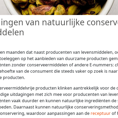
ingen van natuurlijke conserv
ddelen
pen maanden dat naast producenten van levensmiddelen, oo
r toeleggen op het aanbieden van duurzame producten gem
diënten zonder conserveermiddelen of andere E-nummers:
c
ehoefte van de consument die steeds vaker op zoek is naa
ke producten.
serveermiddelvrije producten klinken aantrekkelijk voor d
dige uitdagingen met zich mee voor producenten van leven
iënten vaak duurder en kunnen natuurlijke ingrediënten de
oeden. Daarnaast kunnen natuurlijke conserveringsmethode
 conservering, waardoor aanpassingen aan de
receptuur
of 