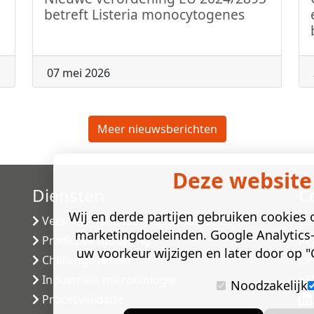
betreft Listeria monocytogenes
07 mei 2026
Meer nieuwsberichten
Deze website
Diensten
C
Wij en derde partijen gebruiken cookies o
Versneld houdbaarheidsonderzoek
Sm
marketingdoeleinden. Google Analytics-
Predictive modelling
Ke
uw voorkeur wijzigen en later door op "C
Challenge testen
in
Industriële microbiologie
+3
Noodzakelijk
Procesvalidatie