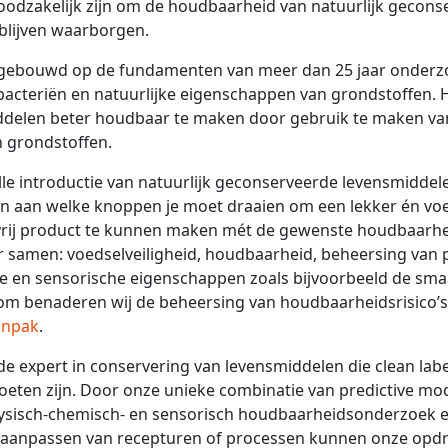
odzakelijk zijn om de houdbaarheid van natuurlijk gecons
 blijven waarborgen.
gebouwd op de fundamenten van meer dan 25 jaar onderz
 bacteriën en natuurlijke eigenschappen van grondstoffen. H
ddelen beter houdbaar te maken door gebruik te maken van
 grondstoffen.
le introductie van natuurlijk geconserveerde levensmiddelen
n aan welke knoppen je moet draaien om een lekker én voe
rij product te kunnen maken mét de gewenste houdbaarhe
r samen: voedselveiligheid, houdbaarheid, beheersing van 
tie en sensorische eigenschappen zoals bijvoorbeeld de sma
om benaderen wij de beheersing van houdbaarheidsrisico’s
anpak
.
e expert in conservering van levensmiddelen die clean labe
eten zijn. Door onze unieke combinatie van predictive mod
 fysisch-chemisch- en sensorisch houdbaarheidsonderzoek 
t aanpassen van recepturen of processen kunnen onze opdr