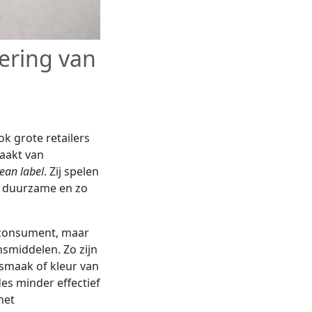
ering van
k grote retailers
aakt van
lean label
. Zij spelen
r duurzame en zo
e consument, maar
smiddelen. Zo zijn
 smaak of kleur van
s minder effectief
het