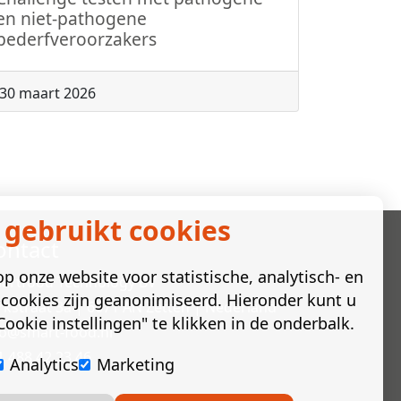
en niet-pathogene
bederfveroorzakers
30 maart 2026
 gebruikt cookies
ontact
p onze website voor statistische, analytisch- en
artfood Technology BV
cookies zijn geanonimiseerd. Hieronder kunt u
rkstraat 3a | 6671 AN Zetten | Nederland
ookie instellingen" te klikken in de onderbalk.
fo@smart-food.nl
1 488 42 23 46
Analytics
Marketing