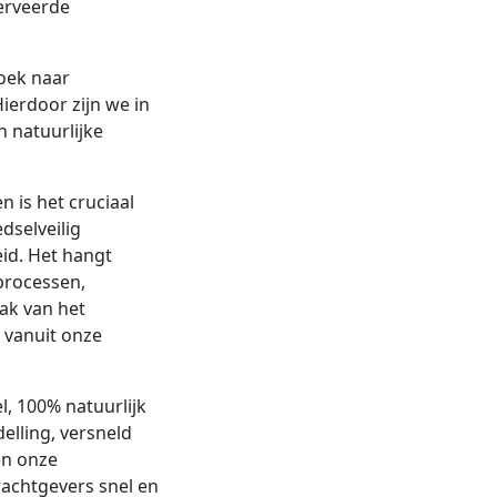
erveerde
oek naar
ierdoor zijn we in
 natuurlijke
 is het cruciaal
dselveilig
id. Het hangt
processen,
ak van het
 vanuit onze
l, 100% natuurlijk
elling, versneld
en onze
achtgevers snel en