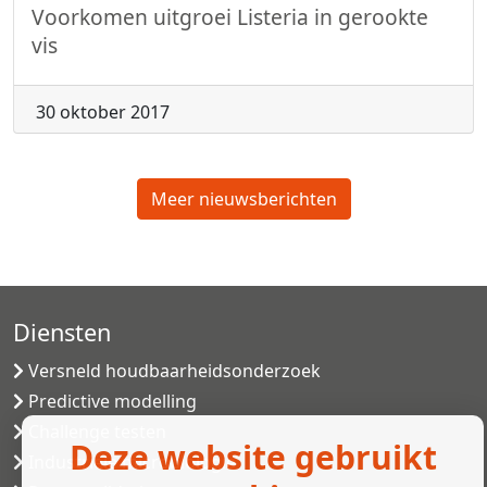
Voorkomen uitgroei Listeria in gerookte
vis
30 oktober 2017
Meer nieuwsberichten
Diensten
Versneld houdbaarheidsonderzoek
Predictive modelling
Challenge testen
Deze website gebruikt
Industriële microbiologie