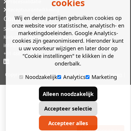
cookies
Procesvalidatie
Receptuurontwikkeling
Contact
Wij en derde partijen gebruiken cookies op
onze website voor statistische, analytisch- en
Smartfood Technology BV
marketingdoeleinden. Google Analytics-
Kerkstraat 3a | 6671 AN Zetten | Nederland
cookies zijn geanonimiseerd. Hieronder kunt
info@smart-food.nl
u uw voorkeur wijzigen en later door op
+31 488 42 23 46
"Cookie instellingen" te klikken in de
onderbalk.
Copyright © smart-food.nl 2026 |
Cookie instellingen
|
Noodzakelijk
Analytics
Marketing
Webchemie
Alleen noodzakelijk
Accepteer selectie
Accepteer alles
Contact opnemen