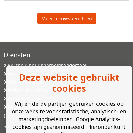
Meer nieuwsberichten
Diensten
Versneld houdbaarheidsonderzoek
Predictive modelling
Deze website gebruikt
Challenge testen
cookies
Industriële microbiologie
Procesvalidatie
Wij en derde partijen gebruiken cookies op
Receptuurontwikkeling
onze website voor statistische, analytisch- en
Contact
marketingdoeleinden. Google Analytics-
Smartfood Technology BV
cookies zijn geanonimiseerd. Hieronder kunt