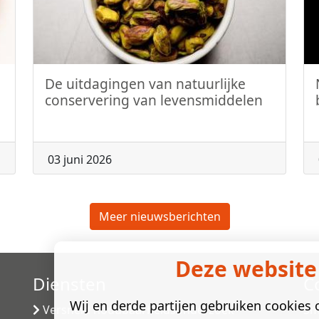
De uitdagingen van natuurlijke
conservering van levensmiddelen
03 juni 2026
Meer nieuwsberichten
Deze website
Diensten
C
Wij en derde partijen gebruiken cookies o
Versneld houdbaarheidsonderzoek
Sm