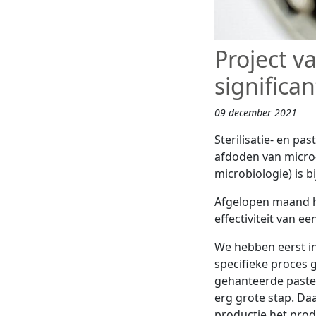
Project va
significa
09 december 2021
Sterilisatie- en p
afdoden van micro
microbiologie) is b
Afgelopen maand h
effectiviteit van e
We hebben eerst in
specifieke proces 
gehanteerde pasteu
erg grote stap. Da
productie het pro