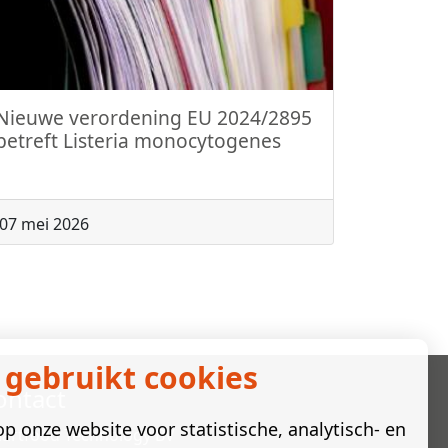
Nieuwe verordening EU 2024/2895
betreft Listeria monocytogenes
07 mei 2026
 gebruikt cookies
ontact
p onze website voor statistische, analytisch- en
artfood Technology BV