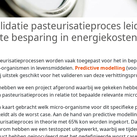
lidatie pasteurisatieproces lei
nte besparing in energiekoste
asteurisatieprocessen worden vaak toegepast voor het in be
-organismen in levensmiddelen.
Predictive modelling
(voo
ij uitstek geschikt voor het valideren van deze verhittingsp
ebben we een project afgerond waarbij we gekeken hebbe
en pasteurisatieproces in relatie tot bepaalde relevante micr
 kaart gebracht welk micro-organisme voor dit specifieke p
geldt als de worst case. Aan de hand van predictive modellin
risatieproces in theorie met 65% kon worden ingekort. Da
arom hebben we een testopzet uitgewerkt, waarbij we tijde
duct hebben geïnoculeerd met het gedefinieerde worst cas