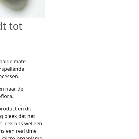
dt tot
n
paalde mate
rspellende
rocessen.
n naar de
oflora.
roduct en dit
g bleek dat het
t leek ons wel een
ns een real time
e micro-organisme.