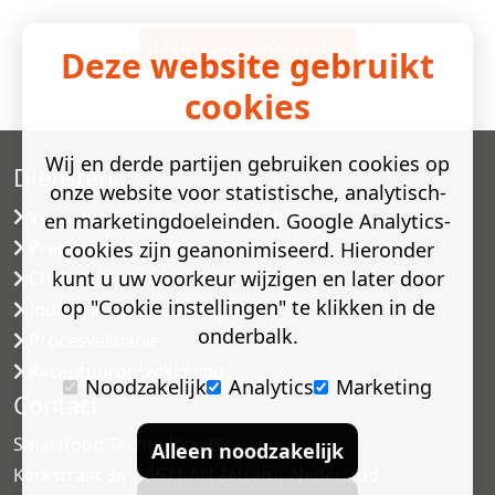
Meer nieuwsberichten
Deze website gebruikt
cookies
Wij en derde partijen gebruiken cookies op
Diensten
onze website voor statistische, analytisch-
Versneld houdbaarheidsonderzoek
en marketingdoeleinden. Google Analytics-
Predictive modelling
cookies zijn geanonimiseerd. Hieronder
kunt u uw voorkeur wijzigen en later door
Challenge testen
op "Cookie instellingen" te klikken in de
Industriële microbiologie
onderbalk.
Procesvalidatie
Receptuurontwikkeling
Noodzakelijk
Analytics
Marketing
Contact
Smartfood Technology BV
Alleen noodzakelijk
Kerkstraat 3a | 6671 AN Zetten | Nederland