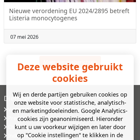
Nieuwe verordening EU 2024/2895 betreft
Listeria monocytogenes
07 mei 2026
Meer nieuwsberichten
Deze website gebruikt
cookies
Wij en derde partijen gebruiken cookies op
Diensten
onze website voor statistische, analytisch-
Versneld houdbaarheidsonderzoek
en marketingdoeleinden. Google Analytics-
Predictive modelling
cookies zijn geanonimiseerd. Hieronder
kunt u uw voorkeur wijzigen en later door
Challenge testen
op "Cookie instellingen" te klikken in de
Industriële microbiologie