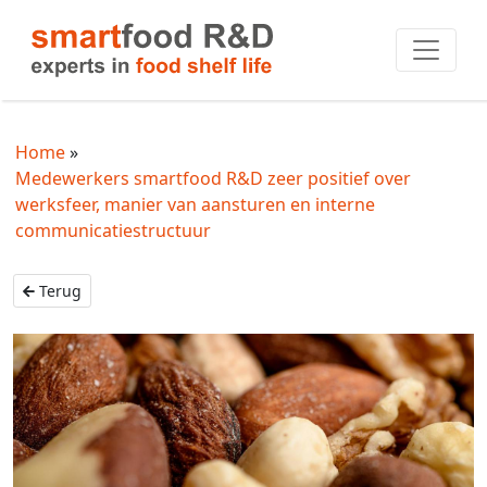
Home
Medewerkers smartfood R&D zeer positief over
werksfeer, manier van aansturen en interne
communicatiestructuur
Terug