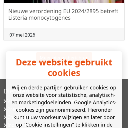
Nieuwe verordening EU 2024/2895 betreft
Listeria monocytogenes
07 mei 2026
Meer nieuwsberichten
Deze website gebruikt
cookies
Wij en derde partijen gebruiken cookies op
Diensten
onze website voor statistische, analytisch-
Versneld houdbaarheidsonderzoek
en marketingdoeleinden. Google Analytics-
Predictive modelling
cookies zijn geanonimiseerd. Hieronder
kunt u uw voorkeur wijzigen en later door
Challenge testen
op "Cookie instellingen" te klikken in de
Industriële microbiologie