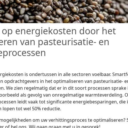
 op energiekosten door het
eren van pasteurisatie- en
tieprocessen
ergiekosten is ondertussen in alle sectoren voelbaar. Smar
en opdrachtgevers in het optimaliseren van pasteurisatie- e
en. We zien regelmatig dat er in dit soort processen sprake 
jvoorbeeld als gevolg van onregelmatige warmteverdeling. O
ocessen leidt vaak tot significante energiebesparingen, di
 lopen tot wel 50% reductie.
ogelijkheden om uw verhittingsproces te optimaliseren? S
er of bel ons. Wij gaan graag met u in gesprek!