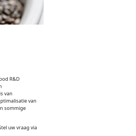
tfood R&D
n
is van
ptimalisatie van
e in sommige
tel uw vraag via