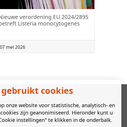
Nieuwe verordening EU 2024/2895
betreft Listeria monocytogenes
07 mei 2026
 gebruikt cookies
ontact
p onze website voor statistische, analytisch- en
artfood Technology BV
cookies zijn geanonimiseerd. Hieronder kunt u
rkstraat 3a | 6671 AN Zetten | Nederland
ookie instellingen" te klikken in de onderbalk.
fo@smart-food.nl