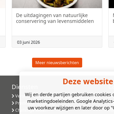
De uitdagingen van natuurlijke
conservering van levensmiddelen
03 juni 2026
Meer nieuwsberichten
Deze website
Diensten
C
Wij en derde partijen gebruiken cookies o
Versneld houdbaarheidsonderzoek
Sm
marketingdoeleinden. Google Analytics-
Predictive modelling
Ke
uw voorkeur wijzigen en later door op "C
Challenge testen
in