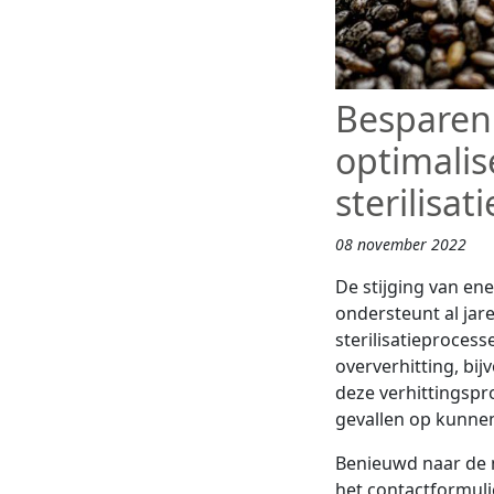
Besparen
optimalis
sterilisa
08 november 2022
De stijging van en
ondersteunt al jar
sterilisatieprocess
oververhitting, bi
deze verhittingspr
gevallen op kunnen
Benieuwd naar de m
het contactformuli