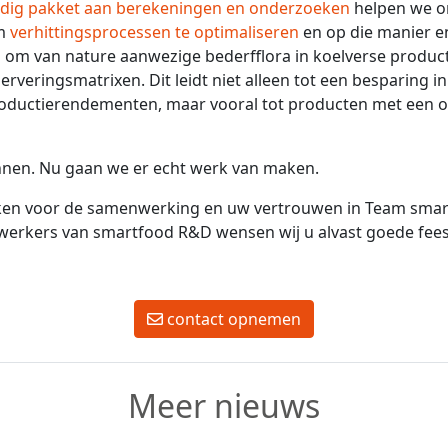
ig pakket aan berekeningen en onderzoeken
helpen we o
om
verhittingsprocessen te optimaliseren
en op die manier e
g om van nature aanwezige bederfflora in koelverse product
rveringsmatrixen. Dit leidt niet alleen tot een besparing i
roductierendementen, maar vooral tot producten met een 
nen. Nu gaan we er echt werk van maken.
nken voor de samenwerking en uw vertrouwen in Team sma
erkers van smartfood R&D wensen wij u alvast goede fee
contact opnemen
Meer nieuws