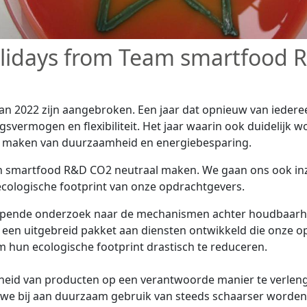
lidays from Team smartfood 
an 2022 zijn aangebroken. Een jaar dat opnieuw van iederee
svermogen en flexibiliteit. Het jaar waarin ook duidelijk w
 maken van duurzaamheid en energiebesparing.
en smartfood R&D CO2 neutraal maken. We gaan ons ook inz
ecologische footprint van onze opdrachtgevers.
opende onderzoek naar de mechanismen achter houdbaarhe
 een uitgebreid pakket aan diensten ontwikkeld die onze 
 hun ecologische footprint drastisch te reduceren.
eid van producten op een verantwoorde manier te verleng
 we bij aan duurzaam gebruik van steeds schaarser worden