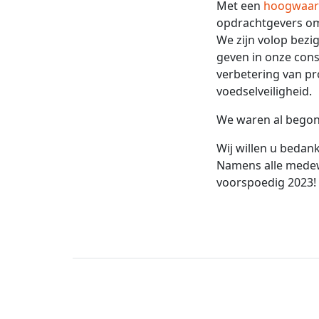
Met een
hoogwaard
opdrachtgevers 
We zijn volop bezi
geven in onze conse
verbetering van p
voedselveiligheid.
We waren al begon
Wij willen u beda
Namens alle medew
voorspoedig 2023!