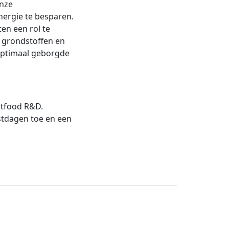
nze
nergie te besparen.
en een rol te
n grondstoffen en
optimaal geborgde
rtfood R&D.
stdagen toe en een