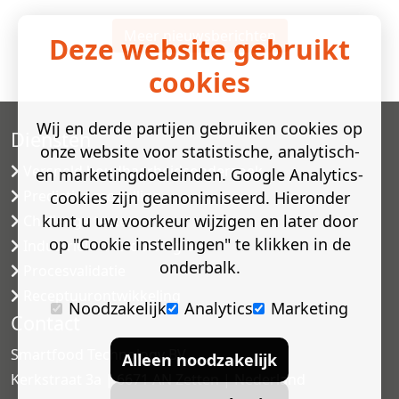
Meer nieuwsberichten
Deze website gebruikt
cookies
Wij en derde partijen gebruiken cookies op
Diensten
onze website voor statistische, analytisch-
Versneld houdbaarheidsonderzoek
en marketingdoeleinden. Google Analytics-
Predictive modelling
cookies zijn geanonimiseerd. Hieronder
kunt u uw voorkeur wijzigen en later door
Challenge testen
op "Cookie instellingen" te klikken in de
Industriële microbiologie
onderbalk.
Procesvalidatie
Receptuurontwikkeling
Noodzakelijk
Analytics
Marketing
Contact
Smartfood Technology BV
Alleen noodzakelijk
Kerkstraat 3a | 6671 AN Zetten | Nederland