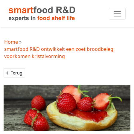
Home
smartfood R&D ontwikkelt een zoet broodbeleg;
voorkomen kristalvorming
Terug