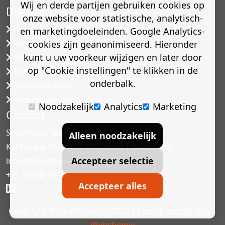
Wij en derde partijen gebruiken cookies op
Diensten
onze website voor statistische, analytisch-
Versneld houdbaarheidsonderzoek
en marketingdoeleinden. Google Analytics-
Predictive modelling
cookies zijn geanonimiseerd. Hieronder
kunt u uw voorkeur wijzigen en later door
Challenge testen
op "Cookie instellingen" te klikken in de
Industriële microbiologie
onderbalk.
Procesvalidatie
Receptuurontwikkeling
Noodzakelijk
Analytics
Marketing
Contact
Smartfood Technology BV
Alleen noodzakelijk
Kerkstraat 3a | 6671 AN Zetten | Nederland
Accepteer selectie
info@smart-food.nl
+31 488 42 23 46
Accepteer alles
Copyright © smart-food.nl 2026 |
Cookie instellingen
|