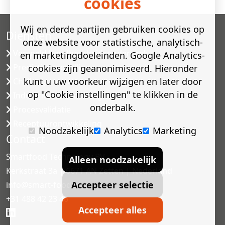
cookies
Wij en derde partijen gebruiken cookies op
Diensten
onze website voor statistische, analytisch-
Versneld houdbaarheidsonderzoek
en marketingdoeleinden. Google Analytics-
Predictive modelling
cookies zijn geanonimiseerd. Hieronder
kunt u uw voorkeur wijzigen en later door
Challenge testen
op "Cookie instellingen" te klikken in de
Industriële microbiologie
onderbalk.
Procesvalidatie
Receptuurontwikkeling
Noodzakelijk
Analytics
Marketing
Contact
Smartfood Technology BV
Alleen noodzakelijk
Kerkstraat 3a | 6671 AN Zetten | Nederland
Accepteer selectie
info@smart-food.nl
+31 488 42 23 46
Accepteer alles