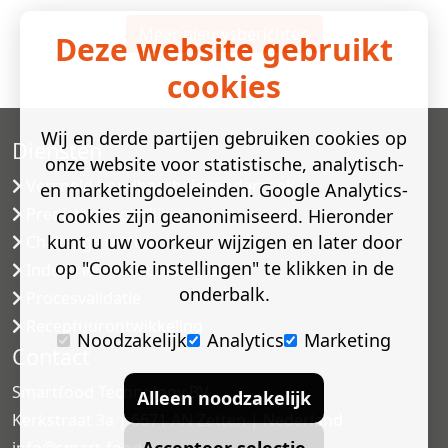
Meer nieuwsberichten
Deze website gebruikt
cookies
Wij en derde partijen gebruiken cookies op
Diensten
onze website voor statistische, analytisch-
Versneld houdbaarheidsonderzoek
en marketingdoeleinden. Google Analytics-
Predictive modelling
cookies zijn geanonimiseerd. Hieronder
kunt u uw voorkeur wijzigen en later door
Challenge testen
op "Cookie instellingen" te klikken in de
Industriële microbiologie
onderbalk.
Procesvalidatie
Receptuurontwikkeling
Noodzakelijk
Analytics
Marketing
Contact
Smartfood Technology BV
Alleen noodzakelijk
Kerkstraat 3a | 6671 AN Zetten | Nederland
Accepteer selectie