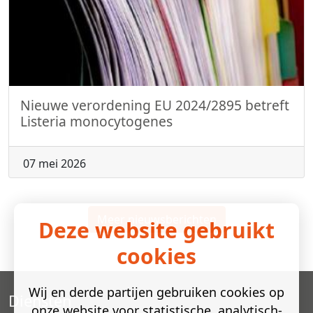
Nieuwe verordening EU 2024/2895 betreft
Listeria monocytogenes
07 mei 2026
Meer nieuwsberichten
Deze website gebruikt
cookies
Wij en derde partijen gebruiken cookies op
Diensten
onze website voor statistische, analytisch-