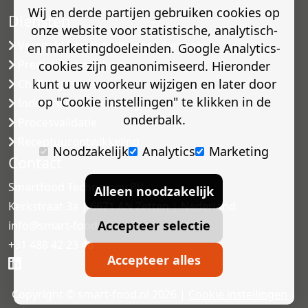
Wij en derde partijen gebruiken cookies op
Diensten
onze website voor statistische, analytisch-
Versneld houdbaarheidsonderzoek
en marketingdoeleinden. Google Analytics-
Predictive modelling
cookies zijn geanonimiseerd. Hieronder
kunt u uw voorkeur wijzigen en later door
Challenge testen
op "Cookie instellingen" te klikken in de
Industriële microbiologie
onderbalk.
Procesvalidatie
Receptuurontwikkeling
Noodzakelijk
Analytics
Marketing
Contact
Smartfood Technology BV
Alleen noodzakelijk
Kerkstraat 3a | 6671 AN Zetten | Nederland
Accepteer selectie
info@smart-food.nl
+31 488 42 23 46
Accepteer alles
Copyright © smart-food.nl 2026 |
Cookie instellingen
|