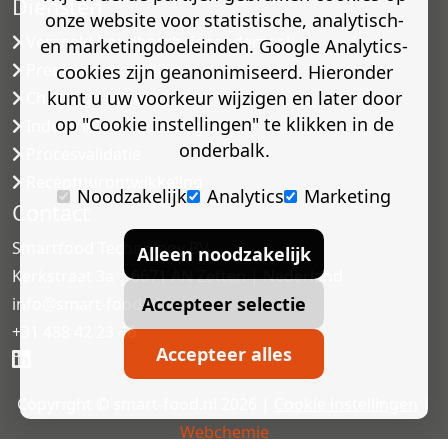
Diensten
onze website voor statistische, analytisch-
Versneld houdbaarheidsonderzoek
en marketingdoeleinden. Google Analytics-
Predictive modelling
cookies zijn geanonimiseerd. Hieronder
kunt u uw voorkeur wijzigen en later door
Challenge testen
op "Cookie instellingen" te klikken in de
Industriële microbiologie
onderbalk.
Procesvalidatie
Receptuurontwikkeling
Noodzakelijk
Analytics
Marketing
Contact
Smartfood Technology BV
Alleen noodzakelijk
Kerkstraat 3a | 6671 AN Zetten | Nederland
Accepteer selectie
info@smart-food.nl
+31 488 42 23 46
Accepteer alles
Copyright © smart-food.nl 2026 |
Cookie instellingen
|
Webchemie