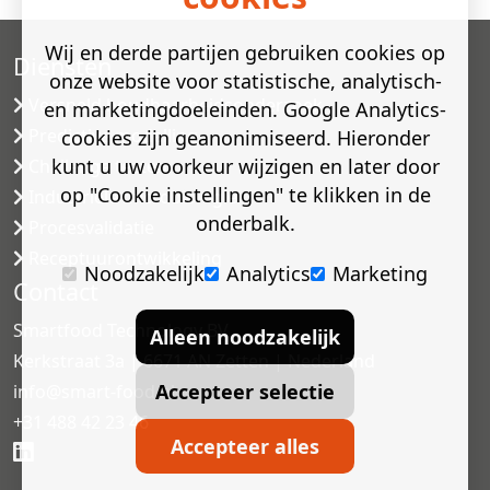
Wij en derde partijen gebruiken cookies op
Diensten
onze website voor statistische, analytisch-
Versneld houdbaarheidsonderzoek
en marketingdoeleinden. Google Analytics-
Predictive modelling
cookies zijn geanonimiseerd. Hieronder
kunt u uw voorkeur wijzigen en later door
Challenge testen
op "Cookie instellingen" te klikken in de
Industriële microbiologie
onderbalk.
Procesvalidatie
Receptuurontwikkeling
Noodzakelijk
Analytics
Marketing
Contact
Smartfood Technology BV
Alleen noodzakelijk
Kerkstraat 3a | 6671 AN Zetten | Nederland
Accepteer selectie
info@smart-food.nl
+31 488 42 23 46
Accepteer alles