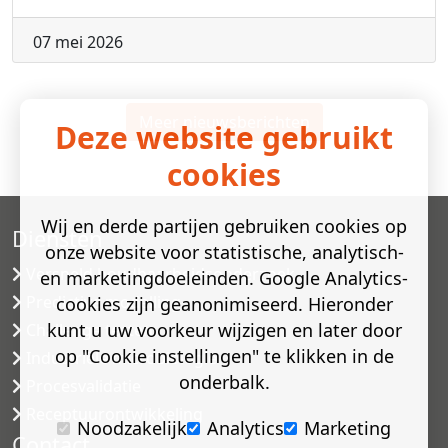
07 mei 2026
Meer nieuwsberichten
Deze website gebruikt
cookies
Wij en derde partijen gebruiken cookies op
Diensten
onze website voor statistische, analytisch-
Versneld houdbaarheidsonderzoek
en marketingdoeleinden. Google Analytics-
Predictive modelling
cookies zijn geanonimiseerd. Hieronder
kunt u uw voorkeur wijzigen en later door
Challenge testen
op "Cookie instellingen" te klikken in de
Industriële microbiologie
onderbalk.
Procesvalidatie
Receptuurontwikkeling
Noodzakelijk
Analytics
Marketing
Contact