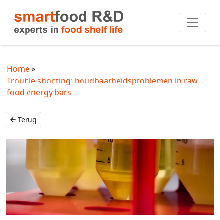
Home
Trouble shooting: houdbaarheidsproblemen in raw
food energy bars
Terug