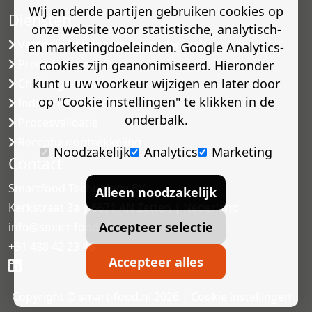
Wij en derde partijen gebruiken cookies op
Diensten
onze website voor statistische, analytisch-
Versneld houdbaarheidsonderzoek
en marketingdoeleinden. Google Analytics-
Predictive modelling
cookies zijn geanonimiseerd. Hieronder
kunt u uw voorkeur wijzigen en later door
Challenge testen
op "Cookie instellingen" te klikken in de
Industriële microbiologie
onderbalk.
Procesvalidatie
Receptuurontwikkeling
Noodzakelijk
Analytics
Marketing
Contact
Smartfood Technology BV
Alleen noodzakelijk
Kerkstraat 3a | 6671 AN Zetten | Nederland
Accepteer selectie
info@smart-food.nl
+31 488 42 23 46
Accepteer alles
Copyright © smart-food.nl 2026 |
Cookie instellingen
|