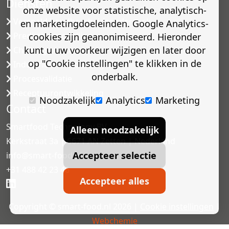
Diensten
onze website voor statistische, analytisch-
Versneld houdbaarheidsonderzoek
en marketingdoeleinden. Google Analytics-
Predictive modelling
cookies zijn geanonimiseerd. Hieronder
kunt u uw voorkeur wijzigen en later door
Challenge testen
op "Cookie instellingen" te klikken in de
Industriële microbiologie
onderbalk.
Procesvalidatie
Receptuurontwikkeling
Noodzakelijk
Analytics
Marketing
Contact
Smartfood Technology BV
Alleen noodzakelijk
Kerkstraat 3a | 6671 AN Zetten | Nederland
Accepteer selectie
info@smart-food.nl
+31 488 42 23 46
Accepteer alles
Copyright © smart-food.nl 2026 |
Cookie instellingen
|
Webchemie