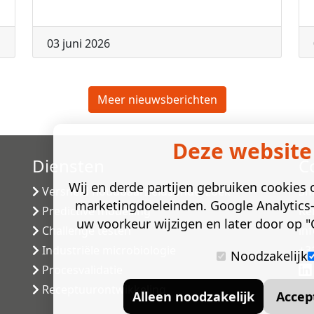
03 juni 2026
Meer nieuwsberichten
Deze website
Diensten
C
Wij en derde partijen gebruiken cookies o
Versneld houdbaarheidsonderzoek
Sm
marketingdoeleinden. Google Analytics-
Predictive modelling
Ke
uw voorkeur wijzigen en later door op "C
Challenge testen
in
Industriële microbiologie
+3
Noodzakelijk
Procesvalidatie
Receptuurontwikkeling
Alleen noodzakelijk
Accep