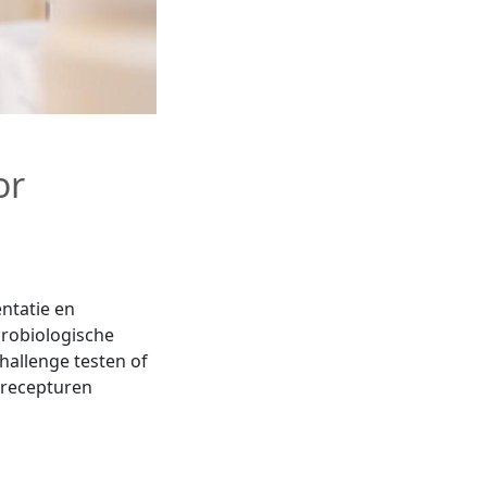
or
ntatie en
crobiologische
hallenge testen of
 recepturen