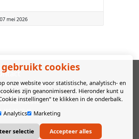
07 mei 2026
 gebruikt cookies
ontact
p onze website voor statistische, analytisch- en
artfood Technology BV
cookies zijn geanonimiseerd. Hieronder kunt u
rkstraat 3a | 6671 AN Zetten | Nederland
ookie instellingen" te klikken in de onderbalk.
fo@smart-food.nl
1 488 42 23 46
Analytics
Marketing
teer selectie
Accepteer alles