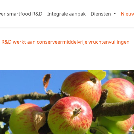
er smartfood R&D
Integrale aanpak
Diensten
Nieu
 R&D werkt aan conserveermiddelvrije vruchtenvullingen