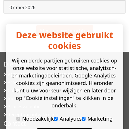
07 mei 2026
Meer nieuwsberichten
Deze website gebruikt
cookies
Wij en derde partijen gebruiken cookies op
Diensten
onze website voor statistische, analytisch-
Versneld houdbaarheidsonderzoek
en marketingdoeleinden. Google Analytics-
Predictive modelling
cookies zijn geanonimiseerd. Hieronder
kunt u uw voorkeur wijzigen en later door
Challenge testen
op "Cookie instellingen" te klikken in de
Industriële microbiologie
onderbalk.
Procesvalidatie
Receptuurontwikkeling
Noodzakelijk
Analytics
Marketing
Contact