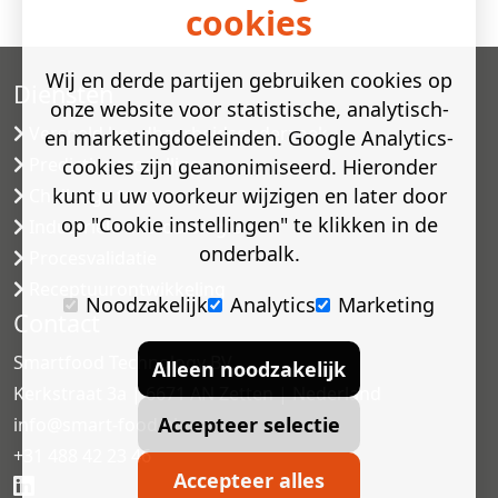
cookies
Wij en derde partijen gebruiken cookies op
Diensten
onze website voor statistische, analytisch-
Versneld houdbaarheidsonderzoek
en marketingdoeleinden. Google Analytics-
Predictive modelling
cookies zijn geanonimiseerd. Hieronder
kunt u uw voorkeur wijzigen en later door
Challenge testen
op "Cookie instellingen" te klikken in de
Industriële microbiologie
onderbalk.
Procesvalidatie
Receptuurontwikkeling
Noodzakelijk
Analytics
Marketing
Contact
Smartfood Technology BV
Alleen noodzakelijk
Kerkstraat 3a | 6671 AN Zetten | Nederland
Accepteer selectie
info@smart-food.nl
+31 488 42 23 46
Accepteer alles