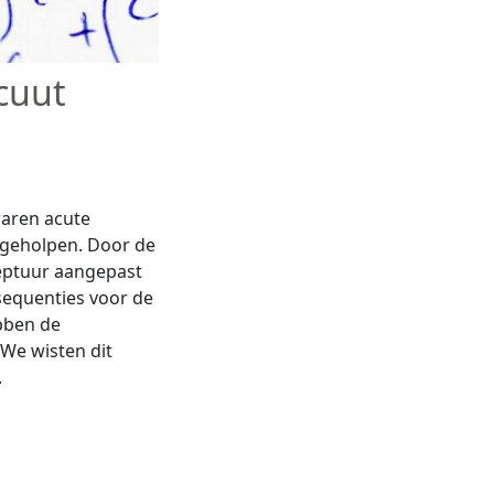
cuut
waren acute
geholpen. Door de
eptuur aangepast
sequenties voor de
bben de
 We wisten dit
.