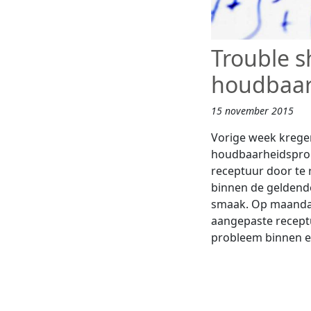
Trouble s
houdbaar
15 november 2015
Vorige week kregen
houdbaarheidsprob
receptuur door te
binnen de geldende
smaak. Op maandag
aangepaste receptu
probleem binnen ee