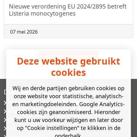
Nieuwe verordening EU 2024/2895 betreft
Listeria monocytogenes
07 mei 2026
Meer nieuwsberichten
Deze website gebruikt
cookies
Wij en derde partijen gebruiken cookies op
Diensten
onze website voor statistische, analytisch-
Versneld houdbaarheidsonderzoek
en marketingdoeleinden. Google Analytics-
Predictive modelling
cookies zijn geanonimiseerd. Hieronder
kunt u uw voorkeur wijzigen en later door
Challenge testen
op "Cookie instellingen" te klikken in de
Industriële microbiologie
onderbalk.