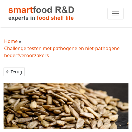
Home
Challenge testen met pathogene en niet-pathogene
bederfveroorzakers
Terug