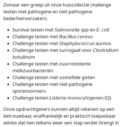
Zomaar een greep uit onze huiscollectie challenge
testen met pathogene en niet-pathogene
bederfveroorzakers:
Survival testen met 𝘚𝘢𝘭𝘮𝘰𝘯𝘦𝘭𝘭𝘢 𝘴𝘱𝘱 en 𝘌. 𝘤𝘰𝘭𝘪
Challenge testen met 𝘉𝘢𝘤𝘪𝘭𝘭𝘶𝘴 𝘤𝘦𝘳𝘦𝘶𝘴
Challenge testen met 𝘚𝘵𝘢𝘱𝘩𝘺𝘭𝘰𝘤𝘰𝘤𝘤𝘶𝘴 𝘢𝘶𝘳𝘦𝘶𝘴
Challenge testen met surrogaat voor 𝘊𝘭𝘰𝘴𝘵𝘳𝘪𝘥𝘪𝘶𝘮
𝘣𝘰𝘵𝘶𝘭𝘪𝘯𝘶𝘮
Challenge testen met zuurresistente
melkzuurbacteriën
Challenge testen met osmofiele gisten
Challenge testen met niet-pathogene
sporenvormers
Challenge testen 𝘓𝘪𝘴𝘵𝘦𝘳𝘪𝘢 𝘮𝘰𝘯𝘰𝘤𝘺𝘵𝘰𝘨𝘦𝘯𝘦𝘴 (Q)
Onze opdrachtgevers kunnen altijd rekenen op een
betrouwbaar, onafhankelijk en praktisch toepasbaar
advies dat hen telkens weer een stap verder brengt in