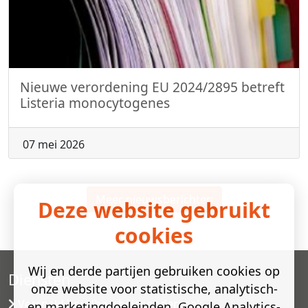
Nieuwe verordening EU 2024/2895 betreft
Listeria monocytogenes
07 mei 2026
Meer nieuwsberichten
Deze website gebruikt
cookies
Wij en derde partijen gebruiken cookies op
Diensten
onze website voor statistische, analytisch-
Versneld houdbaarheidsonderzoek
en marketingdoeleinden. Google Analytics-