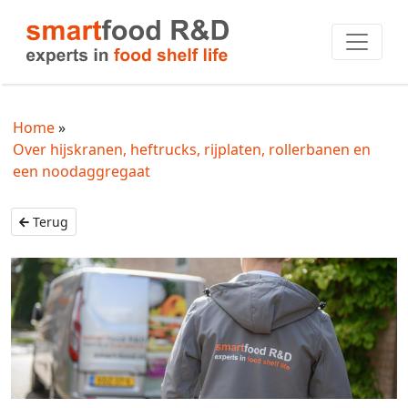
Home
Over hijskranen, heftrucks, rijplaten, rollerbanen en
een noodaggregaat
Terug