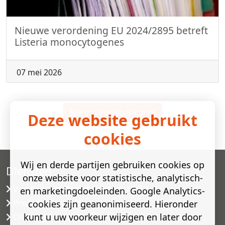
Nieuwe verordening EU 2024/2895 betreft
Listeria monocytogenes
07 mei 2026
Meer nieuwsberichten
Deze website gebruikt
cookies
Wij en derde partijen gebruiken cookies op
Diensten
onze website voor statistische, analytisch-
Versneld houdbaarheidsonderzoek
en marketingdoeleinden. Google Analytics-
Predictive modelling
cookies zijn geanonimiseerd. Hieronder
kunt u uw voorkeur wijzigen en later door
Challenge testen