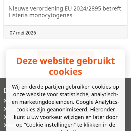
Nieuwe verordening EU 2024/2895 betreft
Listeria monocytogenes
07 mei 2026
Meer nieuwsberichten
Deze website gebruikt
cookies
Wij en derde partijen gebruiken cookies op
Diensten
onze website voor statistische, analytisch-
Versneld houdbaarheidsonderzoek
en marketingdoeleinden. Google Analytics-
Predictive modelling
cookies zijn geanonimiseerd. Hieronder
kunt u uw voorkeur wijzigen en later door
Challenge testen
op "Cookie instellingen" te klikken in de
Industriële microbiologie