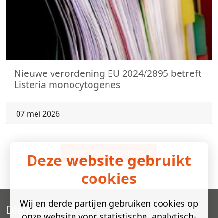
Nieuwe verordening EU 2024/2895 betreft
Listeria monocytogenes
07 mei 2026
Meer nieuwsberichten
Deze website gebruikt
cookies
Wij en derde partijen gebruiken cookies op
Diensten
onze website voor statistische, analytisch-