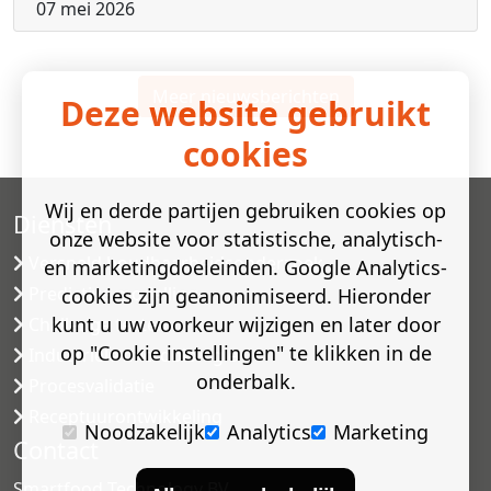
07 mei 2026
Meer nieuwsberichten
Deze website gebruikt
cookies
Wij en derde partijen gebruiken cookies op
Diensten
onze website voor statistische, analytisch-
Versneld houdbaarheidsonderzoek
en marketingdoeleinden. Google Analytics-
Predictive modelling
cookies zijn geanonimiseerd. Hieronder
kunt u uw voorkeur wijzigen en later door
Challenge testen
op "Cookie instellingen" te klikken in de
Industriële microbiologie
onderbalk.
Procesvalidatie
Receptuurontwikkeling
Noodzakelijk
Analytics
Marketing
Contact
Smartfood Technology BV