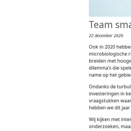
Team sma
22 december 2020
Ook in 2020 hebbe
microbiologische r
breiden met hoogw
dilemma’s die spele
name op het gebi
Ondanks de turbule
investeringen in k
vraagstukken waarv
hebben we dit jaa
Wij kijken met inte
onderzoeken, maar