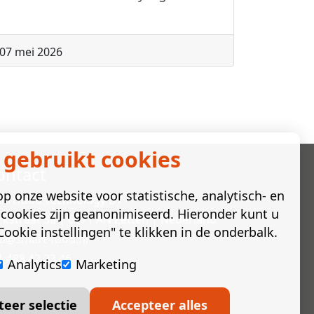
07 mei 2026
 gebruikt cookies
ontact
p onze website voor statistische, analytisch- en
artfood Technology BV
cookies zijn geanonimiseerd. Hieronder kunt u
rkstraat 3a | 6671 AN Zetten | Nederland
ookie instellingen" te klikken in de onderbalk.
fo@smart-food.nl
1 488 42 23 46
Analytics
Marketing
teer selectie
Accepteer alles