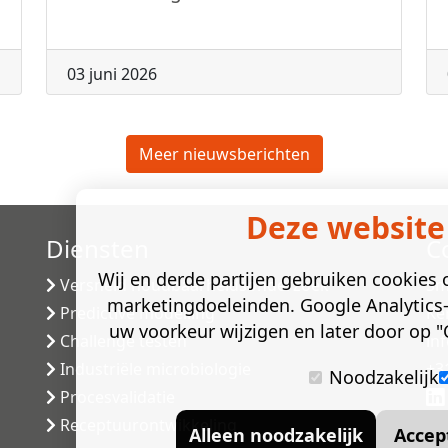
03 juni 2026
Meer nieuwsberichten
Deze website
Diensten
C
Wij en derde partijen gebruiken cookies o
Versneld houdbaarheidsonderzoek
Sm
marketingdoeleinden. Google Analytics-
Predictive modelling
Ke
uw voorkeur wijzigen en later door op "C
Challenge testen
in
Industriële microbiologie
+3
Noodzakelijk
Procesvalidatie
Receptuurontwikkeling
Alleen noodzakelijk
Accep