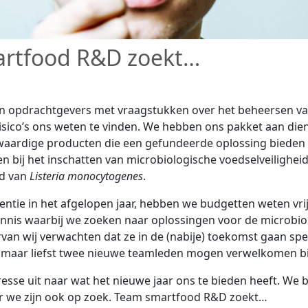
rtfood R&D zoekt…
n opdrachtgevers met vraagstukken over het beheersen v
isico’s ons weten te vinden. We hebben ons pakket aan dien
aardige producten die een gefundeerde oplossing bieden v
n bij het inschatten van microbiologische voedselveiligheid
ed van
Listeria monocytogenes
.
ntie in het afgelopen jaar, hebben we budgetten weten vri
ennis waarbij we zoeken naar oplossingen voor de microbio
an wij verwachten dat ze in de (nabije) toekomst gaan spe
r maar liefst twee nieuwe teamleden mogen verwelkomen b
resse uit naar wat het nieuwe jaar ons te bieden heeft. We b
 we zijn ook op zoek. Team smartfood R&D zoekt…