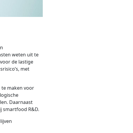
an
sten weten uit te
oor de lastige
srisico’s, met
j te maken voor
logische
len. Daarnaast
ij smartfood R&D.
lijven