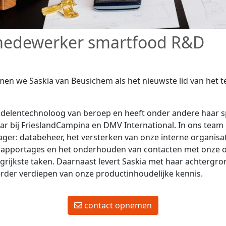
edewerker smartfood R&D
omen we Saskia van Beusichem als het nieuwste lid van het
ddelentechnoloog van beroep en heeft onder andere haar s
r bij FrieslandCampina en DMV International. In ons team 
ager: databeheer, het versterken van onze interne organisat
rapportages en het onderhouden van contacten met onze 
rijkste taken. Daarnaast levert Saskia met haar achtergron
erder verdiepen van onze productinhoudelijke kennis.
contact opnemen