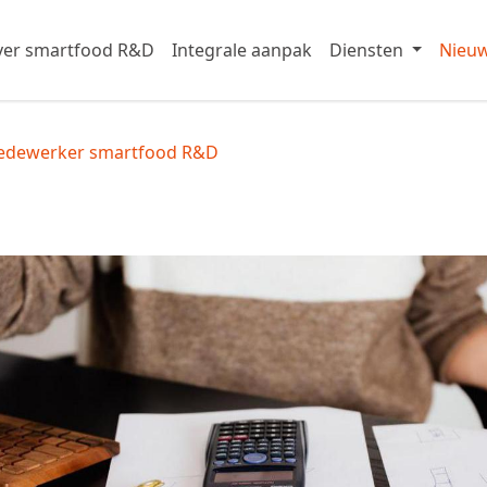
er smartfood R&D
Integrale aanpak
Diensten
Nieu
edewerker smartfood R&D