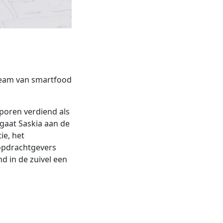
 team van smartfood
poren verdiend als
gaat Saskia aan de
ie, het
opdrachtgevers
d in de zuivel een