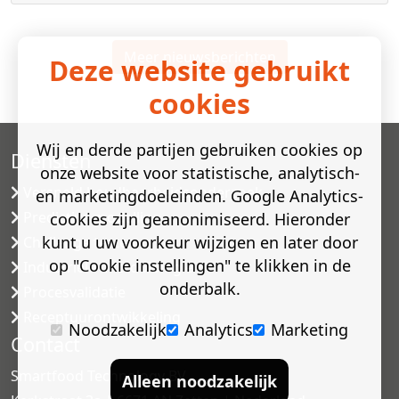
Meer nieuwsberichten
Deze website gebruikt
cookies
Wij en derde partijen gebruiken cookies op
Diensten
onze website voor statistische, analytisch-
Versneld houdbaarheidsonderzoek
en marketingdoeleinden. Google Analytics-
Predictive modelling
cookies zijn geanonimiseerd. Hieronder
kunt u uw voorkeur wijzigen en later door
Challenge testen
op "Cookie instellingen" te klikken in de
Industriële microbiologie
onderbalk.
Procesvalidatie
Receptuurontwikkeling
Noodzakelijk
Analytics
Marketing
Contact
Smartfood Technology BV
Alleen noodzakelijk