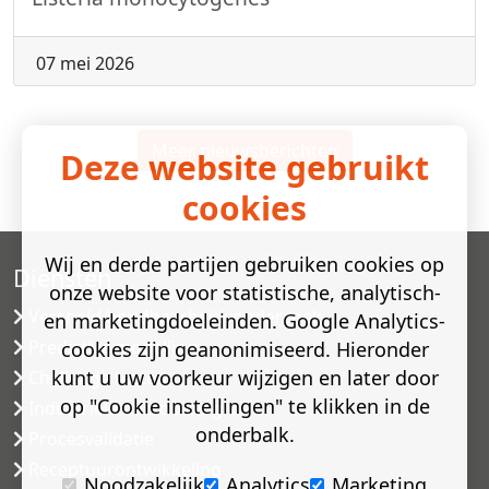
07 mei 2026
Meer nieuwsberichten
Deze website gebruikt
cookies
Wij en derde partijen gebruiken cookies op
Diensten
onze website voor statistische, analytisch-
Versneld houdbaarheidsonderzoek
en marketingdoeleinden. Google Analytics-
Predictive modelling
cookies zijn geanonimiseerd. Hieronder
kunt u uw voorkeur wijzigen en later door
Challenge testen
op "Cookie instellingen" te klikken in de
Industriële microbiologie
onderbalk.
Procesvalidatie
Receptuurontwikkeling
Noodzakelijk
Analytics
Marketing