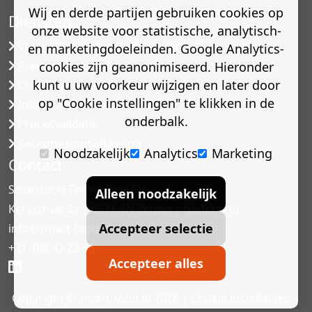
Wij en derde partijen gebruiken cookies op
Diensten
onze website voor statistische, analytisch-
Versneld houdbaarheidsonderzoek
en marketingdoeleinden. Google Analytics-
Predictive modelling
cookies zijn geanonimiseerd. Hieronder
kunt u uw voorkeur wijzigen en later door
Challenge testen
op "Cookie instellingen" te klikken in de
Industriële microbiologie
onderbalk.
Procesvalidatie
Receptuurontwikkeling
Noodzakelijk
Analytics
Marketing
Contact
Smartfood Technology BV
Alleen noodzakelijk
Kerkstraat 3a | 6671 AN Zetten | Nederland
Accepteer selectie
info@smart-food.nl
+31 488 42 23 46
Accepteer alles
Copyright © smart-food.nl 2026 |
Cookie instellingen
|