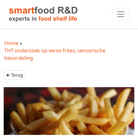
Home
THT onderzoek op verse frites; sensorische
beoordeling
Terug