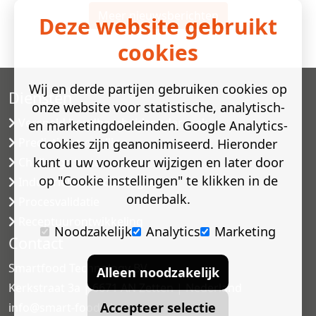
Meer nieuwsberichten
Deze website gebruikt
cookies
Wij en derde partijen gebruiken cookies op
Diensten
onze website voor statistische, analytisch-
Versneld houdbaarheidsonderzoek
en marketingdoeleinden. Google Analytics-
Predictive modelling
cookies zijn geanonimiseerd. Hieronder
kunt u uw voorkeur wijzigen en later door
Challenge testen
op "Cookie instellingen" te klikken in de
Industriële microbiologie
onderbalk.
Procesvalidatie
Receptuurontwikkeling
Noodzakelijk
Analytics
Marketing
Contact
Smartfood Technology BV
Alleen noodzakelijk
Kerkstraat 3a | 6671 AN Zetten | Nederland
Accepteer selectie
info@smart-food.nl