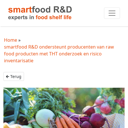
Home
smartfood R&D ondersteunt producenten van raw
food producten met THT onderzoek en risico
inventarisatie
Terug